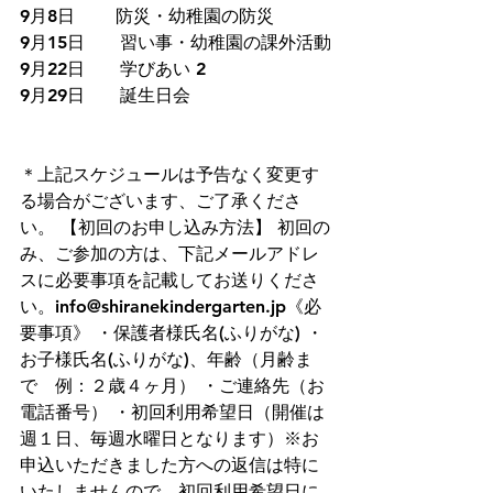
9月8日　　 防災・幼稚園の防災
9月15日　　習い事・幼稚園の課外活動
9月22日　　学びあい 2
9月29日　　誕生日会
＊上記スケジュールは予告なく変更す
る場合がございます、ご了承くださ
い。 【初回のお申し込み方法】 初回の
み、ご参加の方は、下記メールアドレ
スに必要事項を記載してお送りくださ
い。info@shiranekindergarten.jp《必
要事項》 ・保護者様氏名(ふりがな) ・
お子様氏名(ふりがな)、年齢（月齢ま
で　例：２歳４ヶ月） ・ご連絡先（お
電話番号） ・初回利用希望日（開催は
週１日、毎週水曜日となります）※お
申込いただきました方への返信は特に
いたしませんので、初回利用希望日に