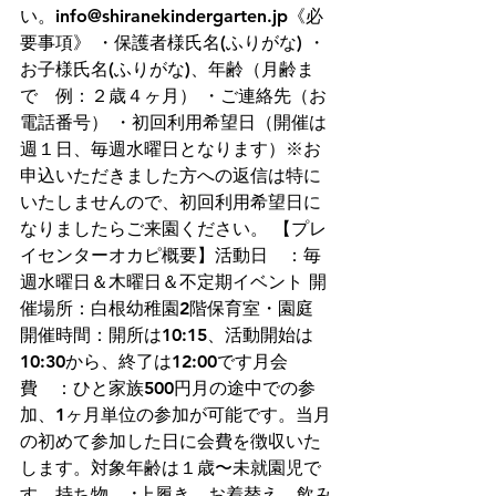
い。info@shiranekindergarten.jp《必
要事項》 ・保護者様氏名(ふりがな) ・
お子様氏名(ふりがな)、年齢（月齢ま
で　例：２歳４ヶ月） ・ご連絡先（お
電話番号） ・初回利用希望日（開催は
週１日、毎週水曜日となります）※お
申込いただきました方への返信は特に
いたしませんので、初回利用希望日に
なりましたらご来園ください。 【プレ
イセンターオカピ概要】活動日　：毎
週水曜日＆木曜日＆不定期イベント 開
催場所：白根幼稚園2階保育室・園庭 
開催時間：開所は10:15、活動開始は
10:30から、終了は12:00です月会
費　：ひと家族500円月の途中での参
加、1ヶ月単位の参加が可能です。当月
の初めて参加した日に会費を徴収いた
します。対象年齢は１歳〜未就園児で
す。持ち物　 :上履き、お着替え、飲み