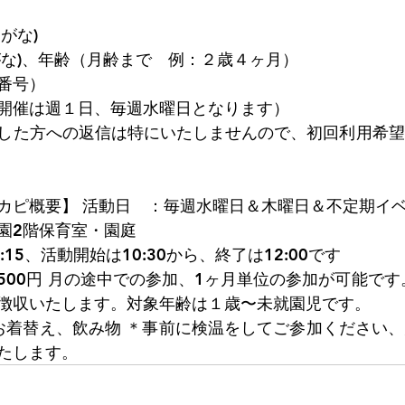
がな)
がな)、年齢（月齢まで　例：２歳４ヶ月）
番号）
開催は週１日、毎週水曜日となります）
した方への返信は特にいたしませんので、初回利用希望
カピ概要】 活動日　：毎週水曜日＆木曜日＆不定期イ
園2階保育室・園庭
15、活動開始は10:30から、終了は12:00です
500円 月の途中での参加、1ヶ月単位の参加が可能です
徴収いたします。対象年齢は１歳〜未就園児です。
、お着替え、飲み物 ＊事前に検温をしてご参加ください
たします。