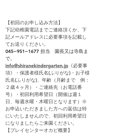
【初回のお申し込み方法】
下記幼稚園電話までご連絡頂くか、下
記メールアドレスに必要事項を記載し
てお送りください。  
045−951−1677
 担当　園長又は寺島ま
で。  
info@shiranekindergarten.jp
《必要事
項》・保護者様氏名(ふりがな)・お子様
氏名(ふりがな)、年齢（月齢まで　例：
２歳４ヶ月）・ご連絡先（お電話番
号）・初回利用希望日（開催は週１
日、毎週水曜・木曜日となります）※
お申込いただきました方への返信は特
にいたしませんので、初回利用希望日
になりましたらご来園ください。
【プレイセンターオカピ概要】