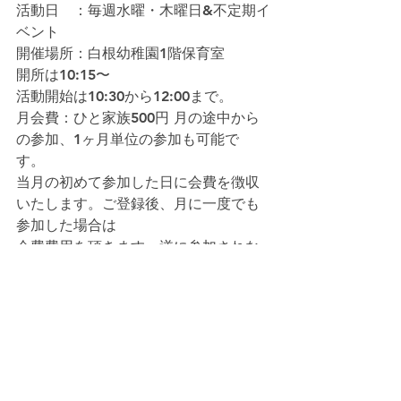
活動日　：毎週水曜・木曜日&不定期イ
ベント  
開催場所：白根幼稚園1階保育室  
開所は10:15〜　  
活動開始は10:30から12:00まで。  
月会費：ひと家族500円 月の途中から
の参加、1ヶ月単位の参加も可能で
す。  
当月の初めて参加した日に会費を徴収
いたします。ご登録後、月に一度でも
参加した場合は  
会費費用を頂きます。逆に参加されな
かった月は、会費費用を頂きません。  
参加年齢は１歳〜未就園児です。  
持ち物　 :上履き、お着替え、飲み物  
＊事前に検温をしてご参加ください。