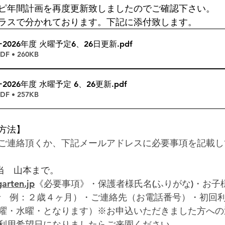
ピ年間計画を再度更新致しましたのでご確認下さい。
ラスで分かれております。下記に添付致します。
2026年度 火曜予定6、26日更新
.pdf
 • 260KB
026年度 水曜予定 6、26更新
.pdf
 • 257KB
方法】
ご連絡頂くか、下記メールアドレスに必要事項を記載し
当　山本まで。  
arten.jp
《必要事項》・保護者様氏名(ふりがな)・お子
で　例：２歳４ヶ月）・ご連絡先（お電話番号）・初回
曜・水曜・となります）※お申込いただきました方への
利用希望日になりましたらご来園ください。