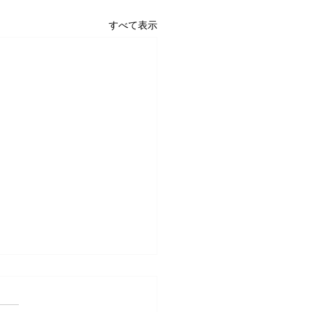
すべて表示
２６年６月活動予定
26年度は、幼稚園都合で大変